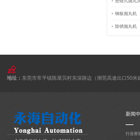
悬链式抛丸
2020-01-03
在调整吊钩式抛丸机的喷砂机时，应注意
钢板抛丸机
喷砂机定向套的位置，使所有
除锈抛丸机
钢板预热处理抛丸清理机公司疫情防控工作严肃执行
2020-12-28
在钢板预热处理抛丸清理机公司看来，自
新型冠状病毒肺炎疫情开始以
东莞市永海自动化设备有限公司祝愿国庆快乐
地址：
东莞市常平镇陈屋贝村东深路边（潮莞高速出口50米
2021-09-28
五星红旗迎风飘扬，胜利歌声多么响亮，
歌唱我们敬爱的祖国，重新走
通过式抛丸机企业资源与目的是否配对的难题
新闻
2020-01-13
通过式抛丸机企业方案管理时常被人们和
计划经济联络在一起，这个成
行业资