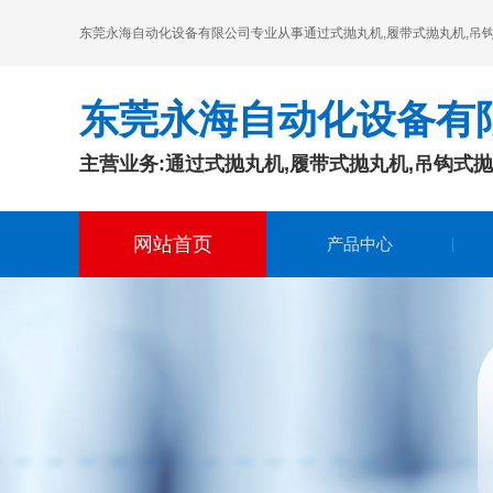
2020-01-03
东莞永海自动化设备有限公司专业从事通过式抛丸机,履带式抛丸机,吊钩式抛
在调整吊钩式抛丸机的喷砂机时，应注意
喷砂机定向套的位置，使所有
东莞永海自动化设备有
钢板预热处理抛丸清理机公司疫情防控工作严肃执行
2020-12-28
主营业务:通过式抛丸机,履带式抛丸机,吊钩式
在钢板预热处理抛丸清理机公司看来，自
新型冠状病毒肺炎疫情开始以
网站首页
产品中心
东莞市永海自动化设备有限公司祝愿国庆快乐
2021-09-28
五星红旗迎风飘扬，胜利歌声多么响亮，
歌唱我们敬爱的祖国，重新走
通过式抛丸机企业资源与目的是否配对的难题
2020-01-13
通过式抛丸机企业方案管理时常被人们和
计划经济联络在一起，这个成