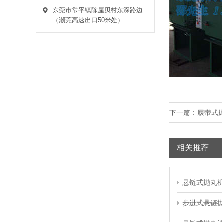
主动服务是一种积极的态度，积极是一个
东莞市常平镇陈屋贝村东深路边
人向上的表现，积极也是任何
（潮莞高速出口50米处）
铝模板网带式抛丸机厂家策划计划应该怎么做
2020-05-08
没有策划的铝模板网带式抛丸机公司，宛
如灵魂上的流浪汉。公司如果
台车式抛丸机费用被哪些方面影响
2020-08-28
下一篇：
履带式
大部分人对需要的衡量，不是取决于台车
式抛丸机的价值，而是取决于
相关推荐
浅谈吊钩式抛丸机的工艺流程
2020-01-03
在每个单位之后是相当高的。吊钩式抛丸
悬链式抛丸
机让工件变得美观，或者改变
步进式悬链
吊钩式抛丸机的鼓风机通过加宽装置