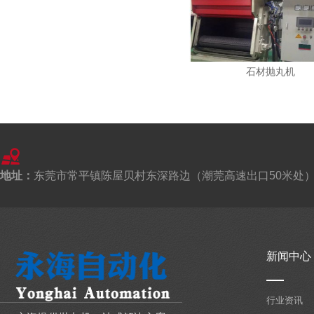
计划经济联络在一起，
吊钩式抛丸机进行产品定制是否有注意事项
2020-01-03
石材抛丸机
吊钩式抛丸机，这是抛丸机一具体种类，
同时也在网站产品中，
履带式抛丸机是抛丸机一具体种类
2020-01-03
履带式抛丸机，这是抛丸机一具体种类，
地址：
东莞市常平镇陈屋贝村东深路边（潮莞高速出口50米处
同时也是抛丸机一常见
抛丸机可以同时清理机器中的零件、砂子和取芯
2020-01-03
抛丸机可以同时清理机器中的零件、砂子
新闻中心
和取芯，让我们来谈谈
吊钩式抛丸机的鼓风机通过加宽装置
行业资讯
2020-01-03