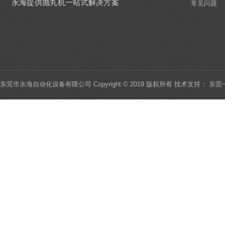
永海提供抛丸机一站式解决方案
常见问题
在调整吊钩式抛丸机的喷砂机时，应注意
喷砂机定向套的位置，
履带式抛丸机的性能特点
2020-01-03
履带式抛丸机是高强度耐磨橡履带或锰钢
履带装载工件。一种清
东莞市永海自动化设备有限公司 Copyright © 2019 版权所有 技术支持：
东莞
浅谈吊钩式抛丸机的工艺流程
2020-01-03
在每个单位之后是相当高的。吊钩式抛丸
机让工件变得美观，或
怎么样的通过式抛丸机工厂得要实行知识管理
2020-01-03
很多通过式抛丸机工厂都有问，什么样的
工厂得要知识管理呢