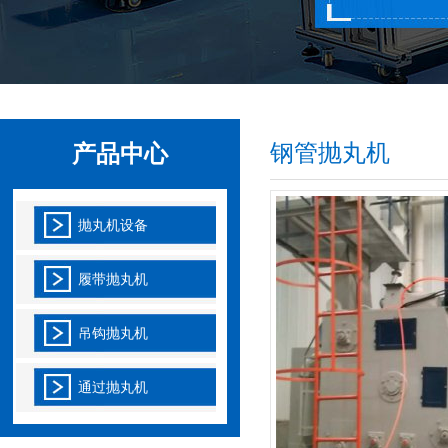
2020-01-03
很多通过式抛丸机工厂都有问，什么样的
工厂得要知识管理呢
解决通过式抛丸机公司持续运作的文化管理
2020-01-03
一个有作为的投资者，会提议、实践和塑
钢管抛丸机
产品中心
造公司文化，促进通过
通过式抛丸机企业资源与目的是否配对的难题
抛丸机设备
2020-01-13
通过式抛丸机企业方案管理时常被人们和
履带抛丸机
计划经济联络在一起，
吊钩抛丸机
吊钩式抛丸机进行产品定制是否有注意事项
2020-01-03
吊钩式抛丸机，这是抛丸机一具体种类，
通过抛丸机
同时也在网站产品中，