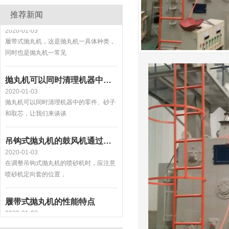
履带式抛丸机是抛丸机一具体种类
推荐新闻
2020-01-03
履带式抛丸机，这是抛丸机一具体种类，
同时也是抛丸机一常见
抛丸机可以同时清理机器中的零件、砂子和取芯
2020-01-03
抛丸机可以同时清理机器中的零件、砂子
和取芯，让我们来谈谈
吊钩式抛丸机的鼓风机通过加宽装置
2020-01-03
在调整吊钩式抛丸机的喷砂机时，应注意
喷砂机定向套的位置，
履带式抛丸机的性能特点
2020-01-03
履带式抛丸机是高强度耐磨橡履带或锰钢
履带装载工件。一种清