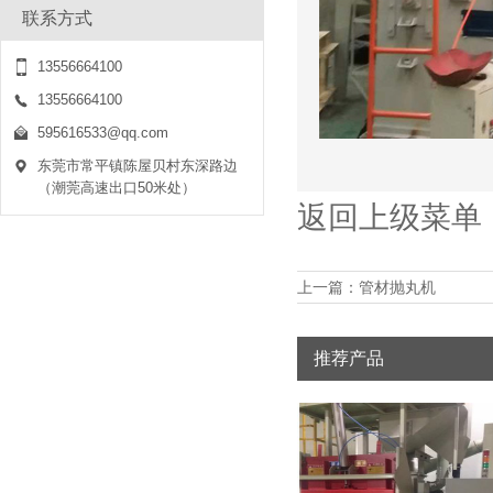
联系方式
浅谈吊钩式抛丸机的工艺流程
13556664100
2020-01-03
在每个单位之后是相当高的。吊钩式抛丸
13556664100
机让工件变得美观，或
595616533@qq.com
东莞市常平镇陈屋贝村东深路边
怎么样的通过式抛丸机工厂得要实行知识管理
（潮莞高速出口50米处）
2020-01-03
返回上级菜单
很多通过式抛丸机工厂都有问，什么样的
工厂得要知识管理呢
上一篇：
管材抛丸机
解决通过式抛丸机公司持续运作的文化管理
2020-01-03
一个有作为的投资者，会提议、实践和塑
推荐产品
造公司文化，促进通过
通过式抛丸机企业资源与目的是否配对的难题
2020-01-13
通过式抛丸机企业方案管理时常被人们和