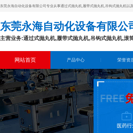
东莞永海自动化设备有限公司专业从事通过式抛丸机,履带式抛丸机,吊钩式抛丸机以及的生产
和取芯，让我们来谈谈
吊钩式抛丸机的鼓风机通过加宽装置
东莞永海自动化设备有限公
2020-01-03
在调整吊钩式抛丸机的喷砂机时，应注意
主营业务:通过式抛丸机,履带式抛丸机,吊钩式抛丸机,滚
喷砂机定向套的位置，
履带式抛丸机的性能特点
网站首页
产品中心
荣誉资
2020-01-03
履带式抛丸机是高强度耐磨橡履带或锰钢
履带装载工件。一种清
浅谈吊钩式抛丸机的工艺流程
2020-01-03
在每个单位之后是相当高的。吊钩式抛丸
机让工件变得美观，或
怎么样的通过式抛丸机工厂得要实行知识管理