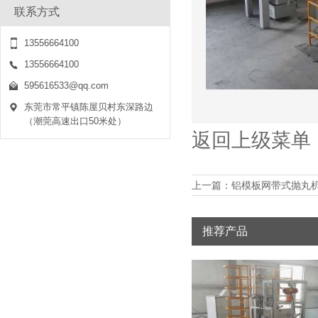
联系方式
吊钩式抛丸机进行产品定制是否有注意事项
2020-01-03
13556664100
吊钩式抛丸机，这是抛丸机一具体种类，
13556664100
同时也在网站产品中，
595616533@qq.com
东莞市常平镇陈屋贝村东深路边
履带式抛丸机是抛丸机一具体种类
（潮莞高速出口50米处）
2020-01-03
返回上级菜单
履带式抛丸机，这是抛丸机一具体种类，
同时也是抛丸机一常见
上一篇：
铝模板网带式抛丸
抛丸机可以同时清理机器中的零件、砂子和取芯
2020-01-03
抛丸机可以同时清理机器中的零件、砂子
推荐产品
和取芯，让我们来谈谈
吊钩式抛丸机的鼓风机通过加宽装置
2020-01-03
在调整吊钩式抛丸机的喷砂机时，应注意