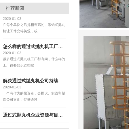
浅谈吊钩式抛丸机的工艺流程
推荐新闻
2020-01-03
在每个单位之后是相当高的。吊钩式抛丸
机让工件变得美观，或
怎么样的通过式抛丸机工厂得要实行知识管理
2020-01-03
很多通过式抛丸机工厂都有问，什么样的
工厂得要知识管理呢
解决通过式抛丸机公司持续运作的文化管理
2020-01-03
一个有作为的投资者，会提议、实践和塑
造公司文化，促进通过
通过式抛丸机企业资源与目的是否配对的难题
2020-01-13
通过式抛丸机企业方案管理时常被人们和
计划经济联络在一起，