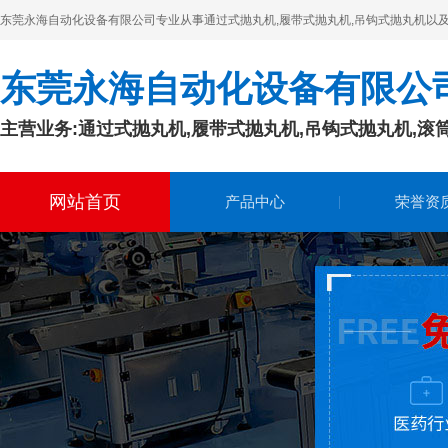
工厂得要知识管理呢
东莞永海自动化设备有限公司专业从事通过式抛丸机,履带式抛丸机,吊钩式抛丸机以及的生产
解决通过式抛丸机公司持续运作的文化管理
东莞永海自动化设备有限公
2020-01-03
一个有作为的投资者，会提议、实践和塑
主营业务:通过式抛丸机,履带式抛丸机,吊钩式抛丸机,滚
造公司文化，促进通过
通过式抛丸机企业资源与目的是否配对的难题
网站首页
产品中心
荣誉资
2020-01-13
通过式抛丸机企业方案管理时常被人们和
计划经济联络在一起，
吊钩式抛丸机进行产品定制是否有注意事项
2020-01-03
吊钩式抛丸机，这是抛丸机一具体种类，
同时也在网站产品中，
履带式抛丸机是抛丸机一具体种类