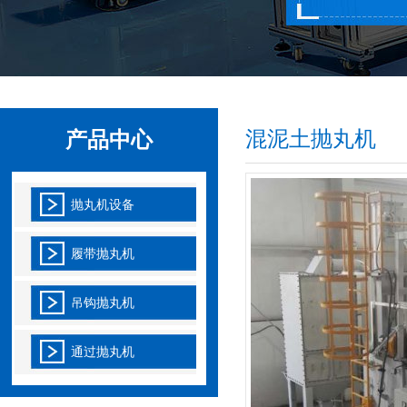
2020-01-03
履带式抛丸机，这是抛丸机一具体种类，
同时也是抛丸机一常见
抛丸机可以同时清理机器中的零件、砂子和取芯
2020-01-03
抛丸机可以同时清理机器中的零件、砂子
混泥土抛丸机
产品中心
和取芯，让我们来谈谈
吊钩式抛丸机的鼓风机通过加宽装置
抛丸机设备
2020-01-03
在调整吊钩式抛丸机的喷砂机时，应注意
履带抛丸机
喷砂机定向套的位置，
吊钩抛丸机
履带式抛丸机的性能特点
2020-01-03
履带式抛丸机是高强度耐磨橡履带或锰钢
通过抛丸机
履带装载工件。一种清