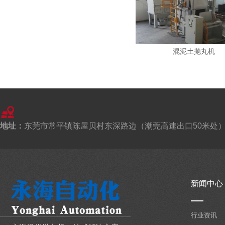
喷砂机定向套的位置，
履带式抛丸机的性能特点
2020-01-03
混泥土抛丸机
履带式抛丸机是高强度耐磨橡履带或锰钢
履带装载工件。一种清
浅谈吊钩式抛丸机的工艺流程
2020-01-03
在每个单位之后是相当高的。吊钩式抛丸
地址：
机让工件变得美观，或
东莞市常平镇陈屋贝村东深路边（潮莞高速出口50米处
怎么样的通过式抛丸机工厂得要实行知识管理
2020-01-03
很多通过式抛丸机工厂都有问，什么样的
新闻中心
工厂得要知识管理呢
解决通过式抛丸机公司持续运作的文化管理
行业资讯
2020-01-03